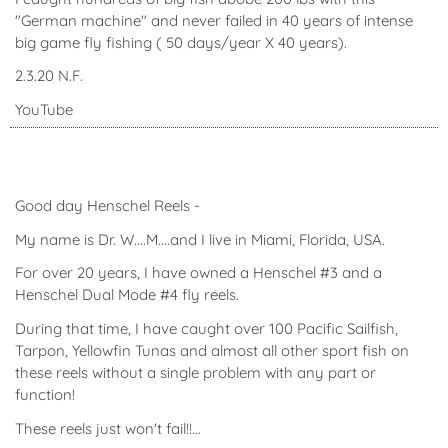
"German machine" and never failed in 40 years of intense
big game fly fishing ( 50 days/year X 40 years).
2.3.20 N.F.
YouTube
Good day Henschel Reels -
My name is Dr. W....M....and I live in Miami, Florida, USA.
For over 20 years, I have owned a Henschel #3 and a
Henschel Dual Mode #4 fly reels.
During that time, I have caught over 100 Pacific Sailfish,
Tarpon, Yellowfin Tunas and almost all other sport fish on
these reels without a single problem with any part or
function!
These reels just won't fail!!...