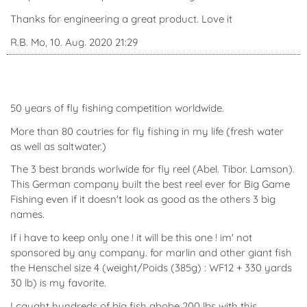
Thanks for engineering a great product. Love it
R.B. Mo, 10. Aug. 2020 21:29
50 years of fly fishing competition worldwide.
More than 80 coutries for fly fishing in my life (fresh water
as well as saltwater.)
The 3 best brands worlwide for fly reel (Abel. Tibor. Lamson).
This German company built the best reel ever for Big Game
Fishing even if it doesn't look as good as the others 3 big
names.
If i have to keep only one ! it will be this one ! im' not
sponsored by any company. for marlin and other giant fish
the Henschel size 4 (weight/Poids (385g) : WF12 + 330 yards
30 lb) is my favorite.
I caught hundreds of big fish abobe 200 lbs with this