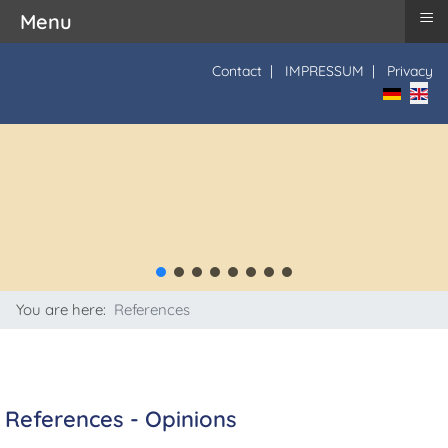
≡
Menu
Contact
|
IMPRESSUM
|
Privacy
Select yo
You are here:
References
References - Opinions