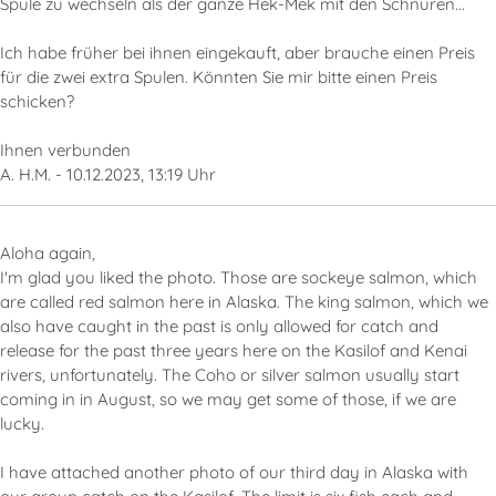
Spule zu wechseln als der ganze Hek-Mek mit den Schnüren...
Ich habe früher bei ihnen eingekauft, aber brauche einen Preis
für die zwei extra Spulen. Könnten Sie mir bitte einen Preis
schicken?
Ihnen verbunden
A. H.M. - 10.12.2023, 13:19 Uhr
Aloha again,
I'm glad you liked the photo. Those are sockeye salmon, which
are called red salmon here in Alaska. The king salmon, which we
also have caught in the past is only allowed for catch and
release for the past three years here on the Kasilof and Kenai
rivers, unfortunately. The Coho or silver salmon usually start
coming in in August, so we may get some of those, if we are
lucky.
I have attached another photo of our third day in Alaska with